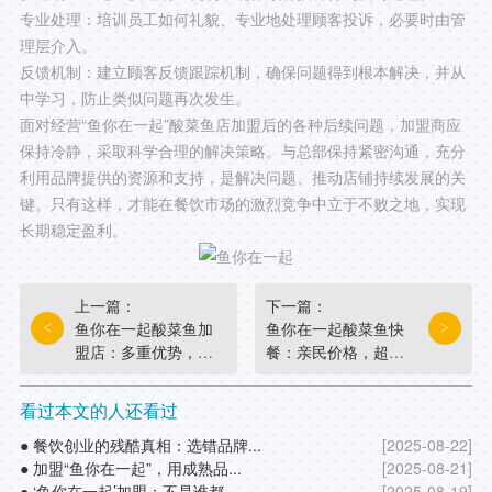
专业处理：培训员工如何礼貌、专业地处理顾客投诉，必要时由管
理层介入。
反馈机制：建立顾客反馈跟踪机制，确保问题得到根本解决，并从
中学习，防止类似问题再次发生。
面对经营“鱼你在一起”酸菜鱼店加盟后的各种后续问题，加盟商应
保持冷静，采取科学合理的解决策略。与总部保持紧密沟通，充分
利用品牌提供的资源和支持，是解决问题、推动店铺持续发展的关
键。只有这样，才能在餐饮市场的激烈竞争中立于不败之地，实现
长期稳定盈利。
上一篇：
下一篇：
鱼你在一起酸菜鱼加
鱼你在一起酸菜鱼快
<
>
盟店：多重优势，开
餐：亲民价格，超值
启餐饮创业新篇章
享受
看过本文的人还看过
● 餐饮创业的残酷真相：选错品牌...
[2025-08-22]
● 加盟“鱼你在一起”，用成熟品...
[2025-08-21]
● ‘鱼你在一起’加盟：不是谁都...
[2025-08-19]