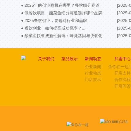
● 2025年的创业商机在哪里？餐饮细分赛道
[2025-0
要抓住...
● 做餐饮项目，酸菜鱼细分赛道选择哪个品牌
[2025-0
好？...
● 2025餐饮创业，要选对行业和品牌...
[2025-0
● 餐饮创业，如何提高成功概率？...
[2025-0
● 酸菜鱼快餐成瘾性解码：味觉基因与快餐化
[2025-0
场景带来新机遇...
关于我们
菜品展示
新闻动态
加盟中心
企业新闻
鱼你在一起
行业动态
开店支持
门店展示
合作流程
开店问答