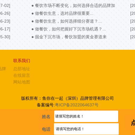
7-02]
● 餐饮市场不断变化，如何选择合适的品牌加
[2
6-26]
盟？...
● 做餐饮生意，选对品牌很重要...
[2
6-23]
● 做餐饮生意，如何选择细分赛道？...
[2
6-17]
● 做餐饮，如何把握好下沉市场机遇？...
[2
5-30]
● 掘金下沉市场，餐饮加盟的黄金赛道来
[2
了！...
联系我们
品牌
总部地址
在线留言
网站地图
版权所有：鱼你在一起（深圳）品牌管理有限公司
备案编号:
粤ICP备2022064637号
投资有风险，选择需谨慎
姓名
电话