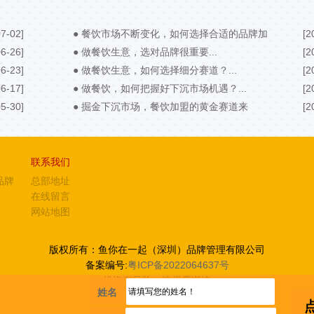
7-02]
● 餐饮市场不断变化，如何选择合适的品牌加
[2
6-26]
盟？...
● 做餐饮生意，选对品牌很重要...
[2
6-23]
● 做餐饮生意，如何选择细分赛道？...
[2
6-17]
● 做餐饮，如何把握好下沉市场机遇？...
[2
5-30]
● 掘金下沉市场，餐饮加盟的黄金赛道来
[2
了！...
联系我们
品牌
总部地址
在线留言
网站地图
版权所有：鱼你在一起（深圳）品牌管理有限公司
备案编号:
粤ICP备2022064637号
投资有风险，选择需谨慎
姓名