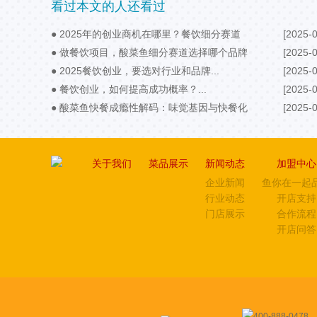
看过本文的人还看过
● 2025年的创业商机在哪里？餐饮细分赛道
[2025-0
要抓住...
● 做餐饮项目，酸菜鱼细分赛道选择哪个品牌
[2025-0
好？...
● 2025餐饮创业，要选对行业和品牌...
[2025-0
● 餐饮创业，如何提高成功概率？...
[2025-0
● 酸菜鱼快餐成瘾性解码：味觉基因与快餐化
[2025-0
场景带来新机遇...
关于我们
菜品展示
新闻动态
加盟中心
企业新闻
鱼你在一起
行业动态
开店支持
门店展示
合作流程
开店问答