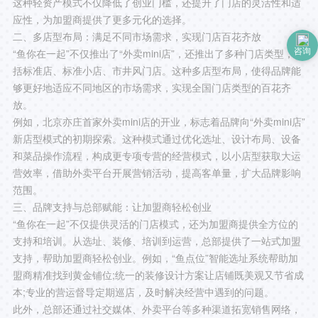
这种轻资产模式不仅降低了创业门槛，还提升了门店的灵活性和适
应性，为加盟商提供了更多元化的选择。
二、多店型布局：满足不同市场需求，实现门店百花齐放
“鱼你在一起”不仅推出了“外卖mini店”，还推出了多种门店类型，包
咨询
括标准店、标准小店、市井风门店。这种多店型布局，使得品牌能
够更好地适应不同地区的市场需求，实现全国门店类型的百花齐
放。
例如，北京亦庄首家外卖mini店的开业，标志着品牌向“外卖mini店”
新店型模式的初期探索。这种模式通过优化选址、设计布局、设备
和菜品操作流程，构成更专项专营的经营模式，以小店型获取大运
营效率，借助外卖平台开展营销活动，提高客单量，扩大品牌影响
范围。
三、品牌支持与总部赋能：让加盟商轻松创业
“鱼你在一起”不仅提供灵活的门店模式，还为加盟商提供全方位的
支持和培训。从选址、装修、培训到运营，总部提供了一站式加盟
支持，帮助加盟商轻松创业。例如，“鱼点位”智能选址系统帮助加
盟商精准找到黄金铺位;统一的装修设计方案让店铺既美观又节省成
本;专业的营运督导定期巡店，及时解决经营中遇到的问题。
此外，总部还通过社交媒体、外卖平台等多种渠道拓宽销售网络，