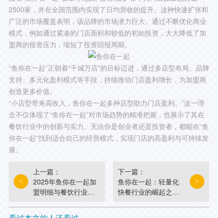
2500家，并在全国范围内实现了日均营收的提升。这种快速扩张和
广泛的市场覆盖表明，该品牌的市场潜力巨大。通过不断优化商业
模式，例如通过紧凑的门店面积和较低的初始投资，大大降低了加
盟商的投资压力，缩短了投资回报周期。
“鱼你在一起”正朝着“千城万店”的目标迈进，通过多店型布局、品牌
支持、多元化盈利模式等手段，持续推动门店盈利增长，为加盟商
创造更多价值。
“小店型带来高收入，鱼你在一起多种店型助力门店盈利。”这一理
念不仅体现了“鱼你在一起”对市场趋势的精准把握，也展示了其在
餐饮行业中的创新与实力。无论你是创业者还是投资者，都能在“鱼
你在一起”找到适合自己的经营模式，实现门店的高盈利与可持续发
展。
上一篇：
下一篇：
2025年鱼你在一起加
鱼你在一起：轻量化
<
>
盟明细与餐饮行业新
快餐行业的崛起之
趋势分析
路，成就更多餐饮人
看过本文的人还看过