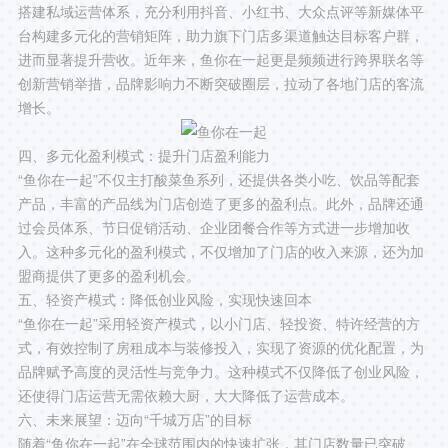
搭建私域运营体系，充分利用抖音、小红书、大众点评等新媒体平
台构建多元化的营销矩阵，助力旗下门店多渠道触达目标客户群，
进而显著提升营收。近年来，鱼你在一起更是频频进行跨界联名等
创新营销举措，品牌影响力不断突破圈层，拉动了各地门店的客流
增长。
四、多元化盈利模式：提升门店盈利能力
“鱼你在一起”不仅主打酸菜鱼系列，还提供各类小吃、饮品等配套
产品，丰富的产品线为门店创造了更多的盈利点。此外，品牌还通
过会员体系、节日促销活动、企业团餐合作等方式进一步增加收
入。这种多元化的盈利模式，不仅增加了门店的收入来源，还为加
盟商提供了更多的盈利机会。
五、轻资产模式：降低创业风险，实现快速回本
“鱼你在一起”采用轻资产模式，以小门店、轻投资、特许经营的方
式，有效控制了房租成本与装修投入，实现了资源的优化配置，为
品牌赋予高度的灵活性与竞争力。这种模式不仅降低了创业风险，
还使得门店运营无需依赖大厨，大大降低了运营成本。
六、未来展望：迈向“千城万店”的目标
随着“鱼你在一起”在全球范围内的快速扩张，其门店数量已突破