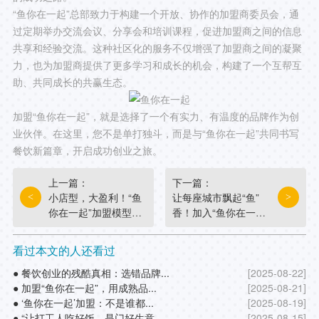
“鱼你在一起”总部致力于构建一个开放、协作的加盟商委员会，通
过定期举办交流会议、分享会和培训课程，促进加盟商之间的信息
共享和经验交流。这种社区化的服务不仅增强了加盟商之间的凝聚
力，也为加盟商提供了更多学习和成长的机会，构建了一个互帮互
助、共同成长的共赢生态。
加盟“鱼你在一起”，就是选择了一个有实力、有温度的品牌作为创
业伙伴。在这里，您不是单打独斗，而是与“鱼你在一起”共同书写
餐饮新篇章，开启成功创业之旅。
上一篇：
下一篇：
小店型，大盈利！“鱼
让每座城市飘起“鱼”
<
>
你在一起”加盟模型，
香！加入“鱼你在一
精准适配高人流商
起”，共创酸菜鱼传
圈！
奇！
看过本文的人还看过
● 餐饮创业的残酷真相：选错品牌...
[2025-08-22]
● 加盟“鱼你在一起”，用成熟品...
[2025-08-21]
● ‘鱼你在一起’加盟：不是谁都...
[2025-08-19]
● “让打工人吃好饭，是门好生意...
[2025-08-15]