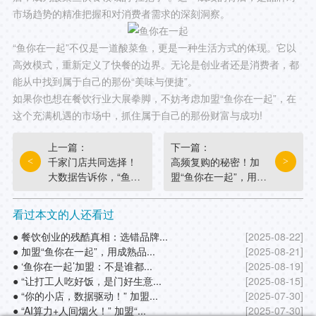
市场趋势的精准把握和对消费者需求的深刻洞察。
“鱼你在一起”不仅是一道酸菜鱼，更是一种生活方式的体现。它以
高效模式，重新定义了快餐的边界。无论是创业者还是消费者，都
能从中找到属于自己的那份“美味与便捷”。
如果你也想在餐饮行业大展拳脚，不妨考虑加盟“鱼你在一起”，在
这个充满机遇的市场中，抓住属于自己的那份财富与成功!
上一篇：
下一篇：
千家门店共同选择！
高频复购的秘密！加
<
>
大数据告诉你，“鱼你
盟“鱼你在一起”，用极
在一起”加盟成功率为
致性价比锁定打工人
何高！
的胃！
看过本文的人还看过
● 餐饮创业的残酷真相：选错品牌...
[2025-08-22]
● 加盟“鱼你在一起”，用成熟品...
[2025-08-21]
● ‘鱼你在一起’加盟：不是谁都...
[2025-08-19]
● “让打工人吃好饭，是门好生意...
[2025-08-15]
● “你的小店，数据驱动！” 加盟...
[2025-07-30]
● “AI算力+人间烟火！” 加盟“...
[2025-07-30]