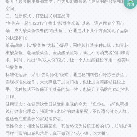
提升了顾客的用餐满意度，也为加盟商带来了更高的翻台率和利润
咨询
空间。
二、创新模式，打造国民刚需品牌
“鱼你在一起”自2017年推出“酸菜鱼米饭”以来，迅速席卷全国市
场，成为酸菜鱼快餐的“领头鱼”。它通过以下几个方面实现了品牌
的快速扩张：
单品战略：以“酸菜鱼”为核心爆品，围绕其打造多种口味，如青花
椒酸菜鱼、老坛酸菜鱼、金汤酸菜鱼等，满足不同消费者的口味需
求。同时，推出“单/双人份”模式，让一个人也能轻松享用一顿美味
的酸菜鱼。
标准化运营：采用“去厨师化”模式，通过秘制料包和冷冻巴沙鱼，
实现标准化操作，大大降低了加盟门槛，也让加盟商能够轻松上
手。这种模式不仅保证了菜品的统一性，也提升了品牌的稳定性和
口碑。
健康理念：在健康饮食日益受到重视的今天，“鱼你在一起”也积极
践行健康化理念，强调“鱼+米饭”的健康搭配，不仅适合健身人群，
也适合注重营养的家庭消费者。
高性价比：相比传统酸菜鱼，其价格仅为传统正餐的1/3，却能提供
同样丰富的口感和营养，真正做到了“花小钱，吃大餐”。