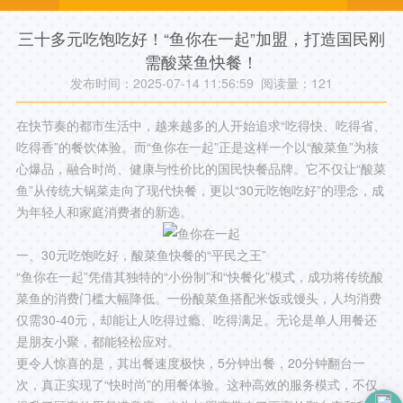
三十多元吃饱吃好！“鱼你在一起”加盟，打造国民刚
需酸菜鱼快餐！
发布时间：2025-07-14 11:56:59 阅读量：
121
在快节奏的都市生活中，越来越多的人开始追求“吃得快、吃得省、
吃得香”的餐饮体验。而“鱼你在一起”正是这样一个以“酸菜鱼”为核
心爆品，融合时尚、健康与性价比的国民快餐品牌。它不仅让“酸菜
鱼”从传统大锅菜走向了现代快餐，更以“30元吃饱吃好”的理念，成
为年轻人和家庭消费者的新选。
一、30元吃饱吃好，酸菜鱼快餐的“平民之王”
“鱼你在一起”凭借其独特的“小份制”和“快餐化”模式，成功将传统酸
菜鱼的消费门槛大幅降低。一份酸菜鱼搭配米饭或馒头，人均消费
仅需30-40元，却能让人吃得过瘾、吃得满足。无论是单人用餐还
是朋友小聚，都能轻松应对。
更令人惊喜的是，其出餐速度极快，5分钟出餐，20分钟翻台一
次，真正实现了“快时尚”的用餐体验。这种高效的服务模式，不仅